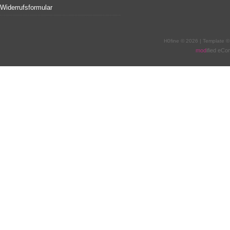
Widerrufsformular
H0fine © 2026 | Template 
mod
ified eC