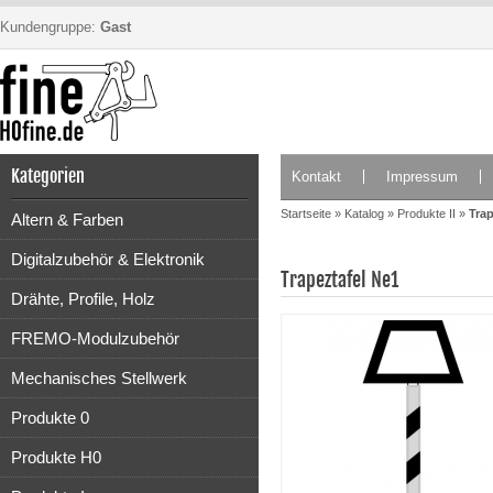
Kundengruppe:
Gast
Kategorien
Kontakt
Impressum
Startseite
»
Katalog
»
Produkte II
»
Trap
Altern & Farben
Digitalzubehör & Elektronik
Trapeztafel Ne1
Drähte, Profile, Holz
FREMO-Modulzubehör
Mechanisches Stellwerk
Produkte 0
Produkte H0