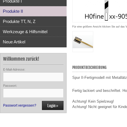
Produkte I
Produkte II
Produkte TT, N, Z
Für eine größere Ansicht klicken Sie auf das 
Werkzeuge & Hilfsmittel
Neue Artikel
Willkommen zurück!
PRODUKTBESCHREIBUNG
E-Mail-Adresse:
Spur II-Fertigmodell mit Metallä
Passwort:
Fertig lackiert und beschriftet. H
Achtung! Kein Spielzeug!
Passwort vergessen?
Achtung! Nicht geeignet für Kind