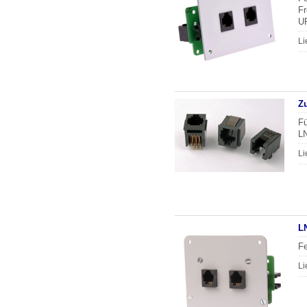
Fr
U
Li
Z
Fü
L
Li
L
Fe
Li