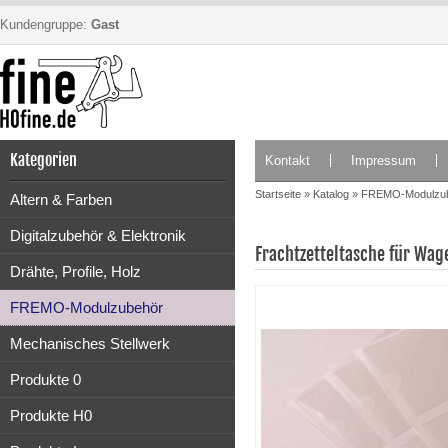
Kundengruppe:
Gast
Kategorien
Kontakt
Impressum
Startseite
»
Katalog
»
FREMO-Modulzu
Altern & Farben
Digitalzubehör & Elektronik
Frachtzetteltasche für Wag
Drähte, Profile, Holz
FREMO-Modulzubehör
Mechanisches Stellwerk
Produkte 0
Produkte H0