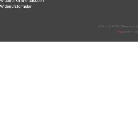
Widerruf Online ausüben -
Widerrufsformular
H0fine © 2026 | Template 
mod
ified eC