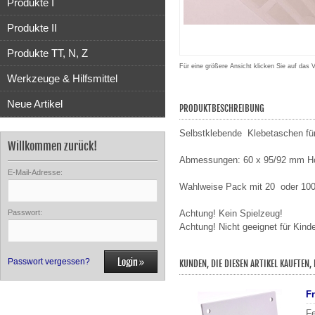
Produkte I
Produkte II
Produkte TT, N, Z
Für eine größere Ansicht klicken Sie auf das 
Werkzeuge & Hilfsmittel
Neue Artikel
PRODUKTBESCHREIBUNG
Selbstklebende Klebetaschen für 
Willkommen zurück!
Abmessungen: 60 x 95/92 mm H
E-Mail-Adresse:
Wahlweise Pack mit 20 oder 100
Passwort:
Achtung! Kein Spielzeug!
Achtung! Nicht geeignet für Kind
Passwort vergessen?
KUNDEN, DIE DIESEN ARTIKEL KAUFTEN,
F
Fe