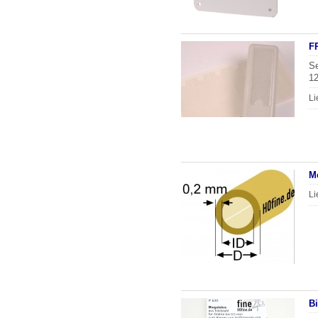
F
Se
1
Li
M
Li
Bi